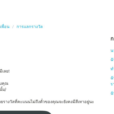
พื่อน
การแลกรางวัล
ก
น
ฉ
ท
มีเลย!
ฉ
ับคุณ
ร
ั้น)
ฉ
างวัลที่คะแนนไม่ถึงตั๋วของคุณจะยังคงมีสีเทาอยู่นะ